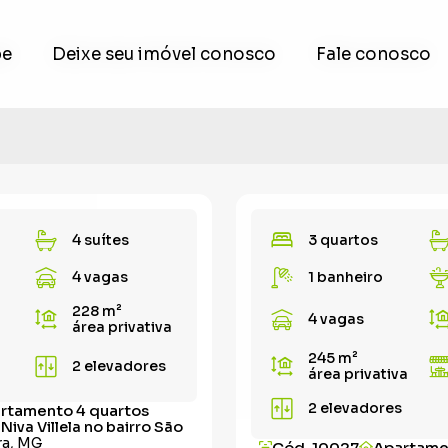
pe
pe
Deixe seu imóvel conosco
Deixe seu imóvel conosco
Fale conosco
Fale conosco
4 suítes
3 quartos
4 vagas
1 banheiro
228 m²
4 vagas
área privativa
245 m²
2 elevadores
área privativa
2 elevadores
rtamento 4 quartos
Niva Villela no bairro São
ra, MG
Cód. 10027
Apartame