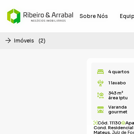
Sobre Nós
Sobre Nós
Equi
Equi
Imóveis (2)
4 quartos
1 lavabo
343 m²
área iptu
Varanda
gourmet
Cód. 11130
Apa
Cond. Residencial 
Mateus,
Juiz de Fo