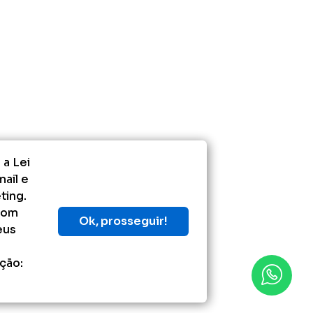
 a Lei
ail e
ting.
com
Ok, prosseguir!
eus
ção: