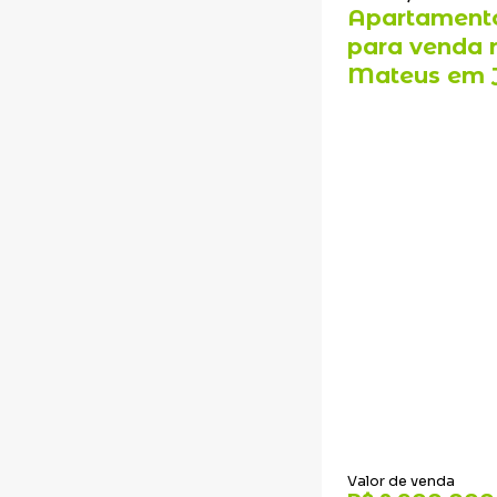
Apartamento
para venda 
Mateus em J
Valor de venda