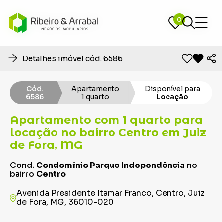
0
0
Detalhes imóvel cód. 6586
Cód.
Apartamento
Disponível para
6586
1 quarto
Locação
Apartamento com 1 quarto para
locação no bairro Centro em Juiz
de Fora, MG
Cond.
Condomínio Parque Independência
no
bairro
Centro
Avenida Presidente Itamar Franco, Centro, Juiz
de Fora, MG, 36010-020