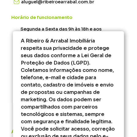
aluguel@ribeiroearrabal.com.br
Horário de funcionamento
Segunda a Sexta das 9h às 18h e aos
Sábados das 9h às 13h.
A Ribeiro & Arrabal Imobiliária
Rescisão - Segunda à Sexta das 12h às 17h.
respeita sua privacidade e protege
Administrativo/Financeiro - Segunda à Sexta
seus dados conforme a Lei Geral de
das 9h às 17h.
Proteção de Dados (LGPD).
Coletamos informações como nome,
Fora desse horário, consulte os serviços que
podem ser agendados.
telefone, e-mail e cidade para
contato, cadastro de imóveis e envio
de propostas ou campanhas de
marketing. Os dados podem ser
compartilhados com parceiros
tecnológicos e sistemas, sempre
com segurança e finalidade legítima.
Você pode solicitar acesso, correção
Áreas do cliente
ou exclusão de seus dados pelo e-