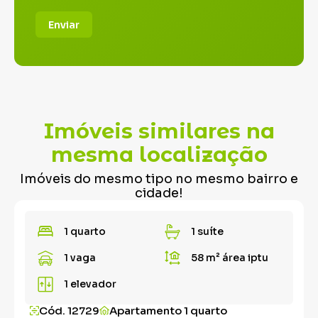
Enviar
Imóveis similares na
mesma localização
Imóveis do mesmo tipo no mesmo bairro e
cidade!
1 quarto
1 suíte
1 vaga
58 m²
área iptu
1 elevador
Cód. 12729
Apartamento 1 quarto