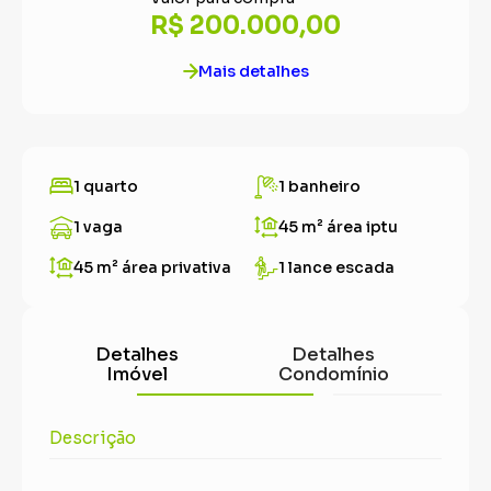
R$ 200.000,00
Mais detalhes
1 quarto
1 banheiro
1 vaga
45 m²
área iptu
45 m²
área privativa
1 lance escada
Detalhes
Detalhes
Imóvel
Condomínio
Descrição