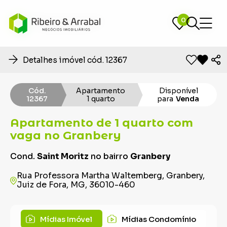
0
0
Detalhes imóvel cód. 12367
Cód.
Apartamento
Disponível
12367
1 quarto
para
Venda
Apartamento de 1 quarto com
vaga no Granbery
Cond.
Saint Moritz
no bairro
Granbery
Rua Professora Martha Waltemberg, Granbery,
Juiz de Fora, MG, 36010-460
Mídias Imóvel
Mídias Condomínio