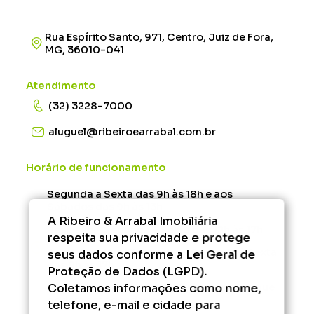
Rua Espírito Santo, 971, Centro, Juiz de Fora,
MG, 36010-041
Atendimento
(32) 3228-7000
aluguel@ribeiroearrabal.com.br
Horário de funcionamento
Segunda a Sexta das 9h às 18h e aos
Sábados das 9h às 13h.
A Ribeiro & Arrabal Imobiliária
Rescisão - Segunda à Sexta das 12h às 17h.
respeita sua privacidade e protege
Administrativo/Financeiro - Segunda à Sexta
seus dados conforme a Lei Geral de
das 9h às 17h.
Proteção de Dados (LGPD).
Coletamos informações como nome,
Fora desse horário, consulte os serviços que
podem ser agendados.
telefone, e-mail e cidade para