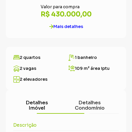
Valor para compra
R$ 430.000,00
Mais detalhes
2 quartos
1 banheiro
2 vagas
109 m²
área iptu
2 elevadores
Detalhes
Detalhes
Imóvel
Condomínio
Descrição