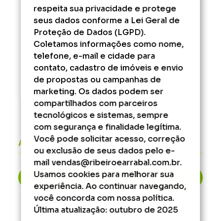
Rescisão - Segunda à Sexta das 12h às 17h.
respeita sua privacidade e protege
Administrativo/Financeiro - Segunda à Sexta
seus dados conforme a Lei Geral de
das 9h às 17h.
Proteção de Dados (LGPD).
Coletamos informações como nome,
Fora desse horário, consulte os serviços que
podem ser agendados.
telefone, e-mail e cidade para
contato, cadastro de imóveis e envio
de propostas ou campanhas de
marketing. Os dados podem ser
compartilhados com parceiros
tecnológicos e sistemas, sempre
com segurança e finalidade legítima.
Você pode solicitar acesso, correção
Áreas do cliente
ou exclusão de seus dados pelo e-
mail vendas@ribeiroearrabal.com.br.
Usamos cookies para melhorar sua
2ª Via de Boleto
experiência. Ao continuar navegando,
você concorda com nossa política.
Última atualização: outubro de 2025