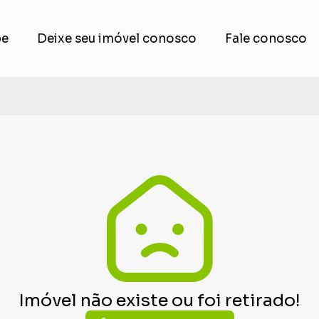
pe
pe
Deixe seu imóvel conosco
Deixe seu imóvel conosco
Fale conosco
Fale conosco
Imóvel não existe ou foi retirado!