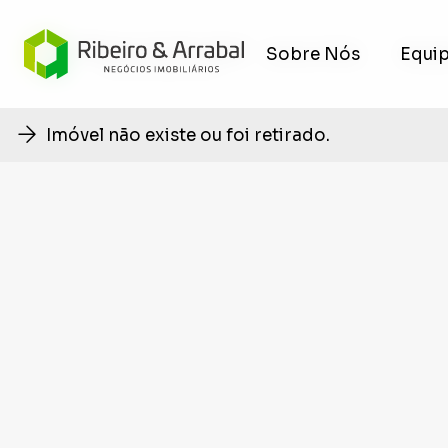
Sobre Nós
Sobre Nós
Equi
Equi
Imóvel não existe ou foi retirado.