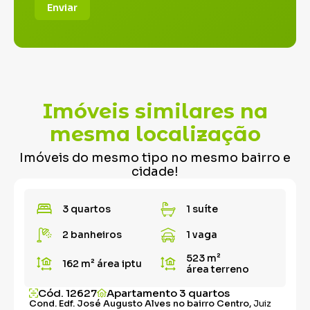
Enviar
Imóveis similares na
mesma localização
Imóveis do mesmo tipo no mesmo bairro e
cidade!
3 quartos
1 suíte
2 banheiros
1 vaga
523 m²
162 m²
área iptu
área terreno
Cód. 12627
Apartamento 3 quartos
Cond. Edf. José Augusto Alves no bairro Centro,
Juiz