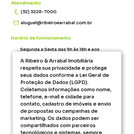
Atendimento
(32) 3228-7000
aluguel@ribeiroearrabal.com.br
Horário de funcionamento
Segunda a Sexta das 9h às 18h e aos
Sábados das 9h às 13h.
A Ribeiro & Arrabal Imobiliária
Rescisão - Segunda à Sexta das 12h às 17h.
respeita sua privacidade e protege
Administrativo/Financeiro - Segunda à Sexta
seus dados conforme a Lei Geral de
das 9h às 17h.
Proteção de Dados (LGPD).
Coletamos informações como nome,
Fora desse horário, consulte os serviços que
podem ser agendados.
telefone, e-mail e cidade para
contato, cadastro de imóveis e envio
de propostas ou campanhas de
marketing. Os dados podem ser
compartilhados com parceiros
tecnológicos e sistemas, sempre