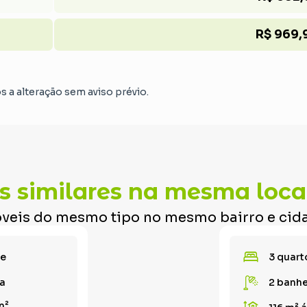
R$ 969,
os a alteração sem aviso prévio.
s similares na mesma loca
veis do mesmo tipo no mesmo bairro e cid
te
3 quart
a
2 banhe
m²