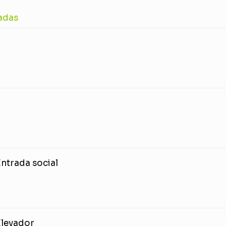
adas
ntrada social
Elevador