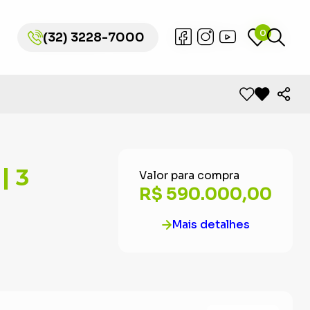
0
0
(32) 3228-7000
(32) 3228-7000
| 3
Valor para compra
R$ 590.000,00
Mais detalhes