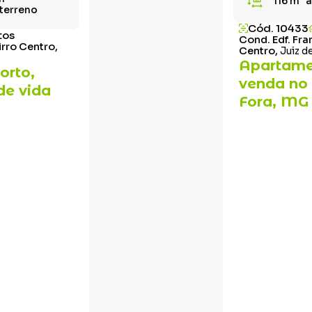
116 m²
á
 terreno
Cód. 10433
tos
Cond. Edf. Fr
irro Centro,
Centro,
Juiz d
Apartame
orto,
venda no 
de vida
Fora, MG