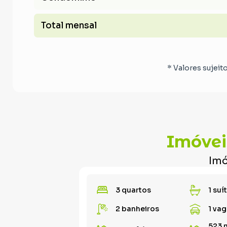
Total mensal
* Valores sujeit
Imóvei
Imó
3 quartos
1 suí
2 banheiros
1 vag
523 