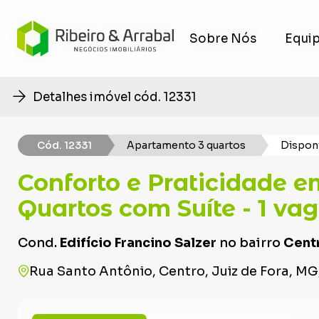
Sobre Nós
Sobre Nós
Equi
Equi
Detalhes imóvel cód. 12331
Cód. 12331
Apartamento 3 quartos
Disponí
Conforto e Praticidade em
Quartos com Suíte - 1 va
Cond.
Edifício Francino Salzer
no bairro
Cent
Rua Santo Antônio, Centro, Juiz de Fora, M