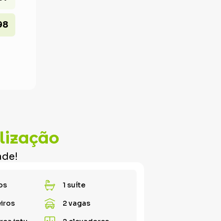
98
lização
ade!
os
1 suíte
iros
2 vagas