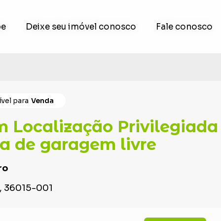
pe
pe
Deixe seu imóvel conosco
Deixe seu imóvel conosco
Fale conosco
Fale conosco
vel para
Venda
 Localização Privilegiada 
ga de garagem livre
ro
G, 36015-001