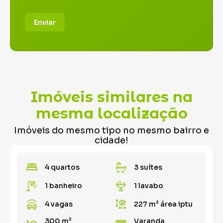
Enviar
Imóveis similares na
mesma localização
Imóveis do mesmo tipo no mesmo bairro e
cidade!
4 quartos
3 suítes
1 banheiro
1 lavabo
4 vagas
227 m²
área iptu
300 m²
Varanda