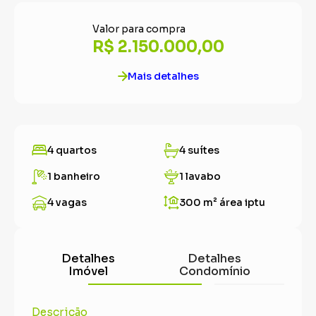
Valor para compra
R$ 2.150.000,00
Mais detalhes
4 quartos
4 suítes
1 banheiro
1 lavabo
4 vagas
300 m²
área iptu
Detalhes
Detalhes
Imóvel
Condomínio
Descrição