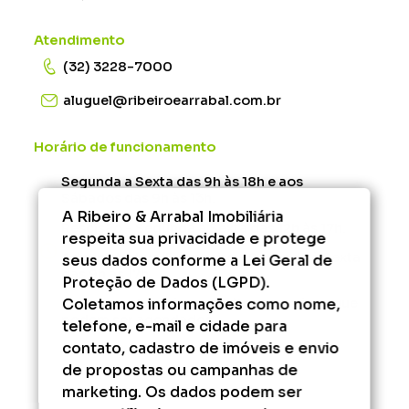
Atendimento
(32) 3228-7000
aluguel@ribeiroearrabal.com.br
Horário de funcionamento
Segunda a Sexta das 9h às 18h e aos
Sábados das 9h às 13h.
A Ribeiro & Arrabal Imobiliária
Rescisão - Segunda à Sexta das 12h às 17h.
respeita sua privacidade e protege
Administrativo/Financeiro - Segunda à Sexta
seus dados conforme a Lei Geral de
das 9h às 17h.
Proteção de Dados (LGPD).
Coletamos informações como nome,
Fora desse horário, consulte os serviços que
podem ser agendados.
telefone, e-mail e cidade para
contato, cadastro de imóveis e envio
de propostas ou campanhas de
marketing. Os dados podem ser