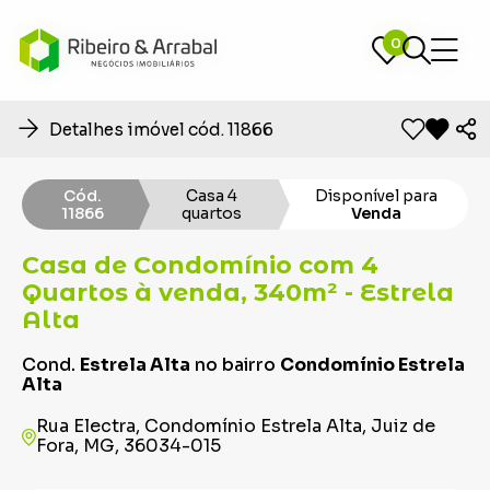
0
0
Detalhes imóvel cód. 11866
Cód.
Casa 4
Disponível para
11866
quartos
Venda
Casa de Condomínio com 4
Quartos à venda, 340m² - Estrela
Alta
Cond.
Estrela Alta
no bairro
Condomínio Estrela
Alta
Rua Electra, Condomínio Estrela Alta, Juiz de
Fora, MG, 36034-015