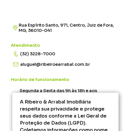
Rua Espírito Santo, 971, Centro, Juiz de Fora,
MG, 36010-041
Atendimento
(32) 3228-7000
aluguel@ribeiroearrabal.com.br
Horário de funcionamento
Segunda a Sexta das 9h às 18h e aos
Sábados das 9h às 13h.
A Ribeiro & Arrabal Imobiliária
Rescisão - Segunda à Sexta das 12h às 17h.
respeita sua privacidade e protege
Administrativo/Financeiro - Segunda à Sexta
seus dados conforme a Lei Geral de
das 9h às 17h.
Proteção de Dados (LGPD).
Coletamos informações como nome,
Fora desse horário, consulte os serviços que