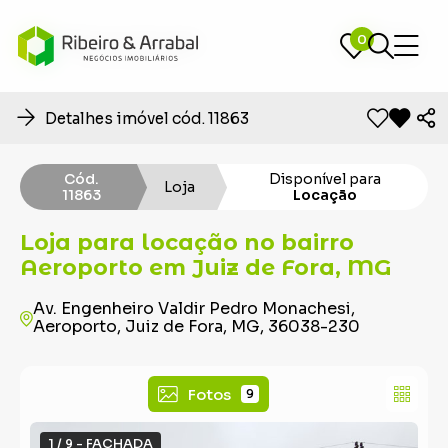
0
0
Detalhes imóvel cód. 11863
Cód.
Disponível para
Loja
11863
Locação
Loja para locação no bairro
Aeroporto em Juiz de Fora, MG
Av. Engenheiro Valdir Pedro Monachesi,
Aeroporto, Juiz de Fora, MG, 36038-230
Fotos
9
1 / 9 - FACHADA