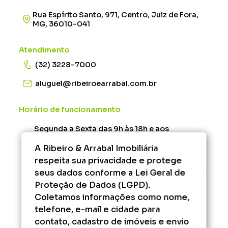
Rua Espírito Santo, 971, Centro, Juiz de Fora,
MG, 36010-041
Atendimento
(32) 3228-7000
aluguel@ribeiroearrabal.com.br
Horário de funcionamento
Segunda a Sexta das 9h às 18h e aos
Sábados das 9h às 13h.
A Ribeiro & Arrabal Imobiliária
Rescisão - Segunda à Sexta das 12h às 17h.
respeita sua privacidade e protege
Administrativo/Financeiro - Segunda à Sexta
seus dados conforme a Lei Geral de
das 9h às 17h.
Proteção de Dados (LGPD).
Coletamos informações como nome,
Fora desse horário, consulte os serviços que
podem ser agendados.
telefone, e-mail e cidade para
contato, cadastro de imóveis e envio