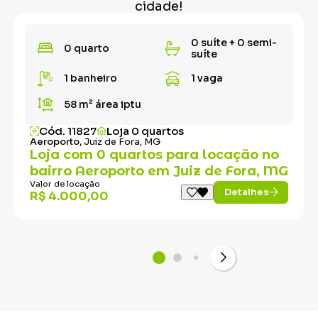
cidade!
0 suíte + 0 semi-
0 quarto
suíte
1 banheiro
1 vaga
58 m²
área iptu
Cód. 11827
Loja 0 quartos
Aeroporto,
Juiz de Fora, MG
Loja com 0 quartos para locação no
bairro Aeroporto em Juiz de Fora, MG
Valor de locação
Detalhes
R$ 4.000,00