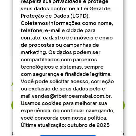
respeita sua privacidade e protege
Administrativo/Financeiro - Segunda à Sexta
seus dados conforme a Lei Geral de
das 9h às 17h.
Proteção de Dados (LGPD).
Coletamos informações como nome,
Fora desse horário, consulte os serviços que
podem ser agendados.
telefone, e-mail e cidade para
contato, cadastro de imóveis e envio
de propostas ou campanhas de
marketing. Os dados podem ser
compartilhados com parceiros
tecnológicos e sistemas, sempre
com segurança e finalidade legítima.
Você pode solicitar acesso, correção
Áreas do cliente
ou exclusão de seus dados pelo e-
mail vendas@ribeiroearrabal.com.br.
Usamos cookies para melhorar sua
2ª Via de Boleto
experiência. Ao continuar navegando,
você concorda com nossa política.
Última atualização: outubro de 2025
Um projeto
Inovandoweb.com
+
Robustcrm.io