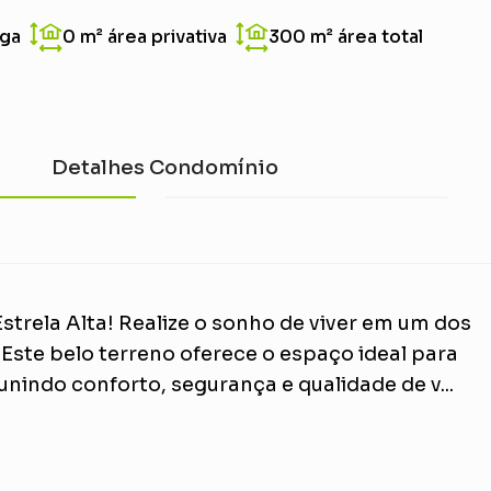
aga
0 m²
área privativa
300 m²
área total
Detalhes Condomínio
trela Alta! Realize o sonho de viver em um dos
ste belo terreno oferece o espaço ideal para
unindo conforto, segurança e qualidade de v...