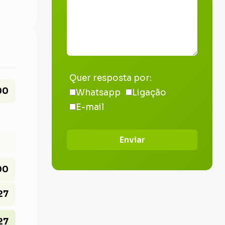
Quer resposta por:
00
Whatsapp
Ligação
E-mail
Enviar
00
27
27