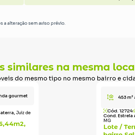
os a alteração sem aviso prévio.
s similares na mesma loca
veis do mesmo tipo no mesmo bairro e cid
nda gourmet
453 m²
Cód. 12724
vaterra,
Juiz de
Cond. Estrela 
MG
06,44m2,
Lote / Te
bairro Sa