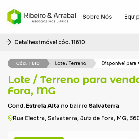
Sobre Nós
Sobre Nós
Equi
Equi
Detalhes imóvel cód. 11610
Cód. 11610
Lote / Terreno
Disponível para
Lote / Terreno para vend
Fora, MG
Cond.
Estrela Alta
no bairro
Salvaterra
Rua Electra, Salvaterra, Juiz de Fora, MG, 3