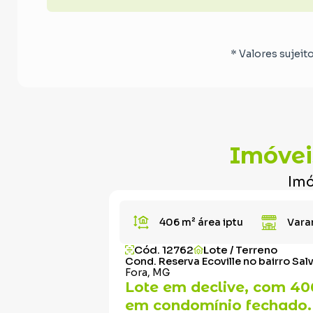
* Valores sujeit
Imóvei
Imó
406 m²
área iptu
Vara
Cód. 12762
Lote / Terreno
Cond. Reserva Ecoville no bairro Sal
Fora, MG
Lote em declive, com 4
em condomínio fechado.