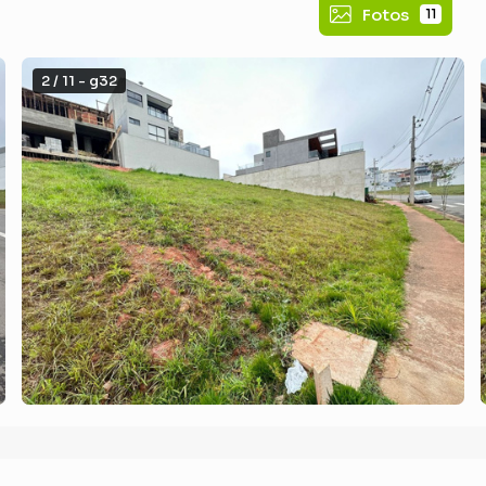
Fotos
11
2 / 11 - g32