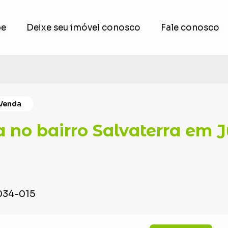
pe
pe
Deixe seu imóvel conosco
Deixe seu imóvel conosco
Fale conosco
Fale conosco
Venda
a no bairro Salvaterra em J
6034-015