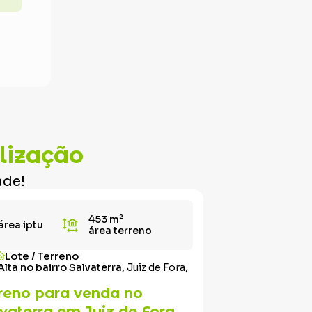
lização
ade!
453 m²
área iptu
área terreno
Lote / Terreno
Alta no bairro Salvaterra,
Juiz de Fora,
rreno para venda no
lvaterra em Juiz de Fora,