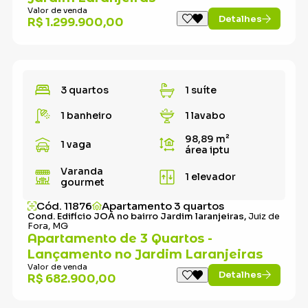
Valor de venda
Detalhes
R$ 1.299.900,00
3 quartos
1 suíte
1 banheiro
1 lavabo
98,89 m²
1 vaga
área iptu
Varanda
1 elevador
gourmet
Cód. 11876
Apartamento 3 quartos
Cond. Edifício JOÁ no bairro Jardim laranjeiras,
Juiz de
Fora, MG
Apartamento de 3 Quartos -
Lançamento no Jardim Laranjeiras
Valor de venda
Detalhes
R$ 682.900,00