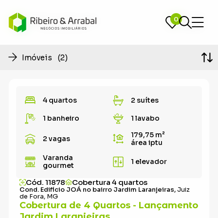
0
0
Imóveis (2)
4 quartos
2 suítes
1 banheiro
1 lavabo
179,75 m²
2 vagas
área iptu
Varanda
1 elevador
gourmet
Cód. 11878
Cobertura 4 quartos
Cond. Edifício JOÁ no bairro Jardim Laranjeiras,
Juiz
de Fora, MG
Cobertura de 4 Quartos - Lançamento
Jardim Laranjeiras