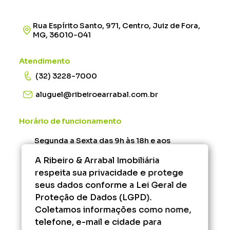
Rua Espírito Santo, 971, Centro, Juiz de Fora,
MG, 36010-041
Atendimento
(32) 3228-7000
aluguel@ribeiroearrabal.com.br
Horário de funcionamento
Segunda a Sexta das 9h às 18h e aos
Sábados das 9h às 13h.
A Ribeiro & Arrabal Imobiliária
Rescisão - Segunda à Sexta das 12h às 17h.
respeita sua privacidade e protege
Administrativo/Financeiro - Segunda à Sexta
seus dados conforme a Lei Geral de
das 9h às 17h.
Proteção de Dados (LGPD).
Coletamos informações como nome,
Fora desse horário, consulte os serviços que
podem ser agendados.
telefone, e-mail e cidade para