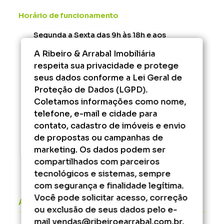
Horário de funcionamento
Segunda a Sexta das 9h às 18h e aos
Sábados das 9h às 13h.
A Ribeiro & Arrabal Imobiliária
Rescisão - Segunda à Sexta das 12h às 17h.
respeita sua privacidade e protege
Administrativo/Financeiro - Segunda à Sexta
seus dados conforme a Lei Geral de
das 9h às 17h.
Proteção de Dados (LGPD).
Coletamos informações como nome,
Fora desse horário, consulte os serviços que
podem ser agendados.
telefone, e-mail e cidade para
contato, cadastro de imóveis e envio
de propostas ou campanhas de
marketing. Os dados podem ser
compartilhados com parceiros
tecnológicos e sistemas, sempre
com segurança e finalidade legítima.
Você pode solicitar acesso, correção
Áreas do cliente
ou exclusão de seus dados pelo e-
mail vendas@ribeiroearrabal.com.br.