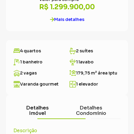
R$ 1.299.900,00
Mais detalhes
4 quartos
2 suítes
1 banheiro
1 lavabo
2 vagas
179,75 m²
área iptu
Varanda gourmet
1 elevador
Detalhes
Detalhes
Imóvel
Condomínio
Descrição