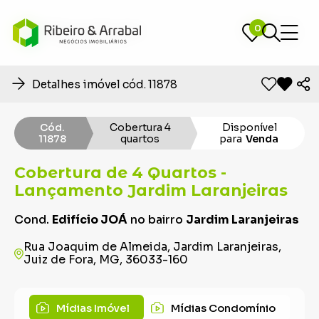
0
0
Detalhes imóvel cód. 11878
Cód.
Cobertura 4
Disponível
11878
quartos
para
Venda
Cobertura de 4 Quartos -
Lançamento Jardim Laranjeiras
Cond.
Edifício JOÁ
no bairro
Jardim Laranjeiras
Rua Joaquim de Almeida, Jardim Laranjeiras,
Juiz de Fora, MG, 36033-160
Mídias Imóvel
Mídias Condomínio