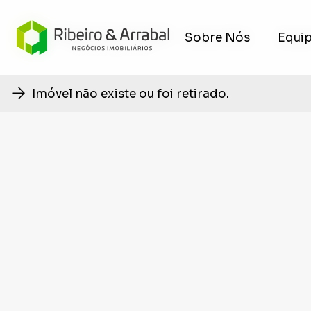
Sobre Nós
Sobre Nós
Equi
Equi
Imóvel não existe ou foi retirado.