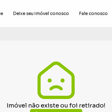
pe
pe
Deixe seu imóvel conosco
Deixe seu imóvel conosco
Fale conosco
Fale conosco
Imóvel não existe ou foi retirado!