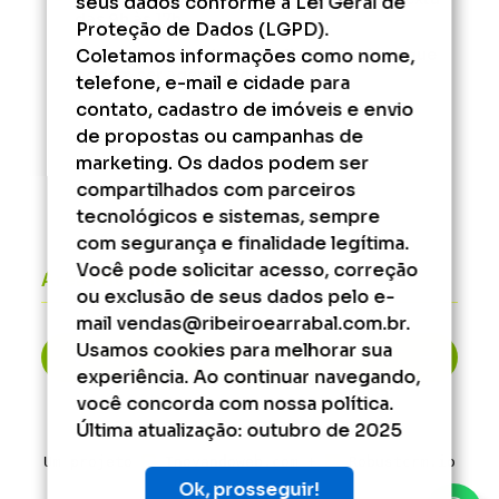
seus dados conforme a Lei Geral de
das 9h às 17h.
Proteção de Dados (LGPD).
Coletamos informações como nome,
Fora desse horário, consulte os serviços que
podem ser agendados.
telefone, e-mail e cidade para
contato, cadastro de imóveis e envio
de propostas ou campanhas de
marketing. Os dados podem ser
compartilhados com parceiros
tecnológicos e sistemas, sempre
com segurança e finalidade legítima.
Você pode solicitar acesso, correção
Áreas do cliente
ou exclusão de seus dados pelo e-
mail vendas@ribeiroearrabal.com.br.
Usamos cookies para melhorar sua
2ª Via de Boleto
experiência. Ao continuar navegando,
você concorda com nossa política.
Última atualização: outubro de 2025
Um projeto
Inovandoweb.com
+
Robustcrm.io
Ok, prosseguir!