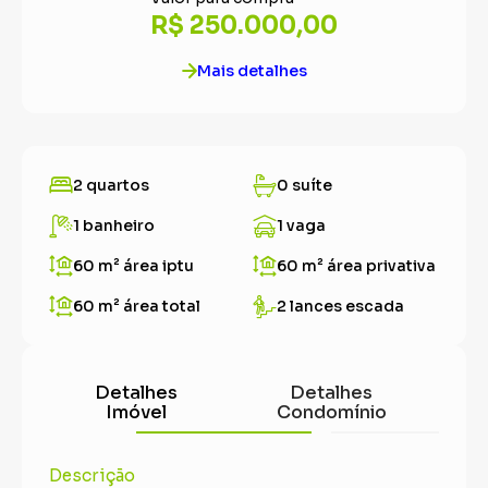
R$ 250.000,00
Mais detalhes
2 quartos
0 suíte
1 banheiro
1 vaga
60 m²
área iptu
60 m²
área privativa
60 m²
área total
2 lances escada
Detalhes
Detalhes
Imóvel
Condomínio
Descrição