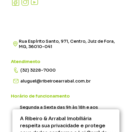
Rua Espírito Santo, 971, Centro, Juiz de Fora,
MG, 36010-041
Atendimento
(32) 3228-7000
aluguel@ribeiroearrabal.com.br
Horário de funcionamento
Segunda a Sexta das 9h às 18h e aos
Sábados das 9h às 13h.
A Ribeiro & Arrabal Imobiliária
Rescisão - Segunda à Sexta das 12h às 17h.
respeita sua privacidade e protege
Administrativo/Financeiro - Segunda à Sexta