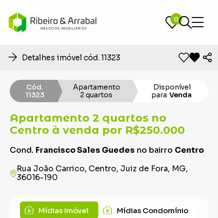
0
0
Detalhes imóvel cód. 11323
Cód.
Apartamento
Disponível
11323
2 quartos
para
Venda
Apartamento 2 quartos no
Centro à venda por R$250.000
Cond.
Francisco Sales Guedes
no bairro
Centro
Rua João Carrico, Centro, Juiz de Fora, MG,
36016-190
Mídias Imóvel
Mídias Condomínio