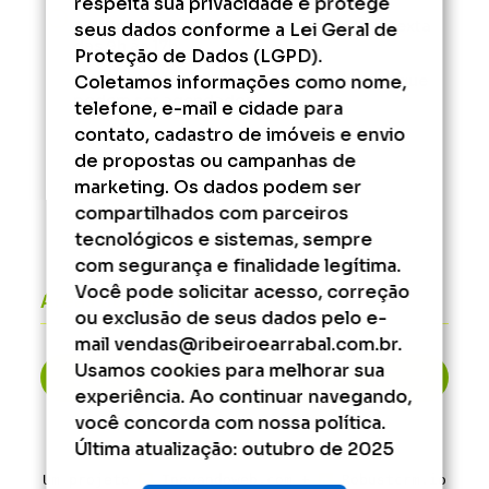
respeita sua privacidade e protege
Administrativo/Financeiro - Segunda à Sexta
seus dados conforme a Lei Geral de
das 9h às 17h.
Proteção de Dados (LGPD).
Coletamos informações como nome,
Fora desse horário, consulte os serviços que
podem ser agendados.
telefone, e-mail e cidade para
contato, cadastro de imóveis e envio
de propostas ou campanhas de
marketing. Os dados podem ser
compartilhados com parceiros
tecnológicos e sistemas, sempre
com segurança e finalidade legítima.
Você pode solicitar acesso, correção
Áreas do cliente
ou exclusão de seus dados pelo e-
mail vendas@ribeiroearrabal.com.br.
Usamos cookies para melhorar sua
2ª Via de Boleto
experiência. Ao continuar navegando,
você concorda com nossa política.
Última atualização: outubro de 2025
Um projeto
Inovandoweb.com
+
Robustcrm.io