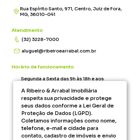
Rua Espírito Santo, 971, Centro, Juiz de Fora,
MG, 36010-041
Atendimento
(32) 3228-7000
aluguel@ribeiroearrabal.com.br
Horário de funcionamento
Segunda a Sexta das 9h às 18h e aos
Sábados das 9h às 13h.
A Ribeiro & Arrabal Imobiliária
Rescisão - Segunda à Sexta das 12h às 17h.
respeita sua privacidade e protege
Administrativo/Financeiro - Segunda à Sexta
seus dados conforme a Lei Geral de
das 9h às 17h.
Proteção de Dados (LGPD).
Coletamos informações como nome,
Fora desse horário, consulte os serviços que
podem ser agendados.
telefone, e-mail e cidade para
contato, cadastro de imóveis e envio