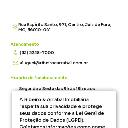
Rua Espírito Santo, 971, Centro, Juiz de Fora,
MG, 36010-041
Atendimento
(32) 3228-7000
aluguel@ribeiroearrabal.com.br
Horário de funcionamento
Segunda a Sexta das 9h às 18h e aos
Sábados das 9h às 13h.
A Ribeiro & Arrabal Imobiliária
Rescisão - Segunda à Sexta das 12h às 17h.
respeita sua privacidade e protege
Administrativo/Financeiro - Segunda à Sexta
seus dados conforme a Lei Geral de
das 9h às 17h.
Proteção de Dados (LGPD).
Coletamos informações como nome,
Fora desse horário, consulte os serviços que